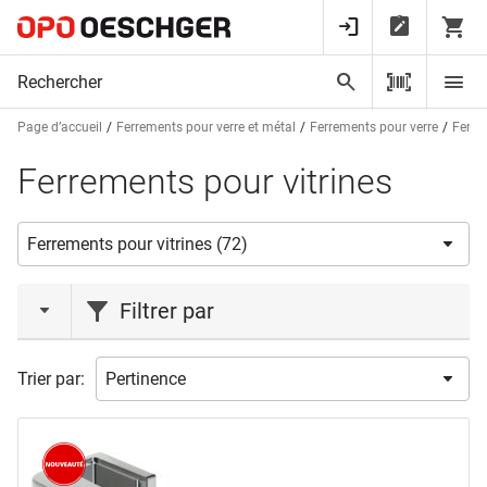
Page d’accueil
Ferrements pour verre et métal
Ferrements pour verre
Ferre
Ferrements pour vitrines
Filtrer par
action
Trier par:
Nouveauté
(4)
Vente de stock
(1)