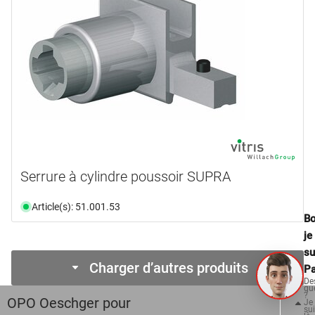
Serrure à cylindre poussoir SUPRA
Article(s): 51.001.53
Bo
je
su
Charger d’autres produits
Pa
De
qu
?
OPO Oeschger pour
Je
su