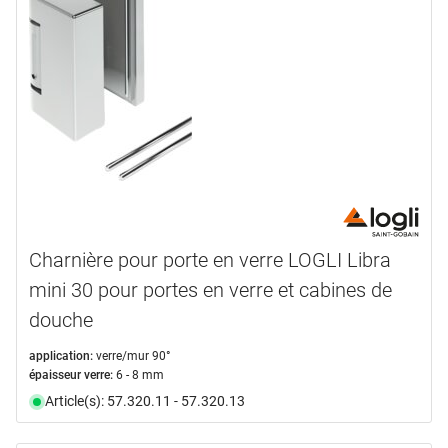
marques
ASSA ABLOY
(1)
AWESO
(12)
HETTICH
(3)
LOGLI
(4)
OK-LINE
(2)
VITRIS
(43)
type de produit
Charnière pour porte en verre LOGLI Libra
mini 30 pour portes en verre et cabines de
Amortissement
(3)
douche
Arrêts
(1)
Bande
(7)
application:
verre/mur 90°
Capuchon
(2)
épaisseur verre:
6 - 8 mm
Article(s): 57.320.11 - 57.320.13
Charnière pour portes
(4)
Connecteur
(2)