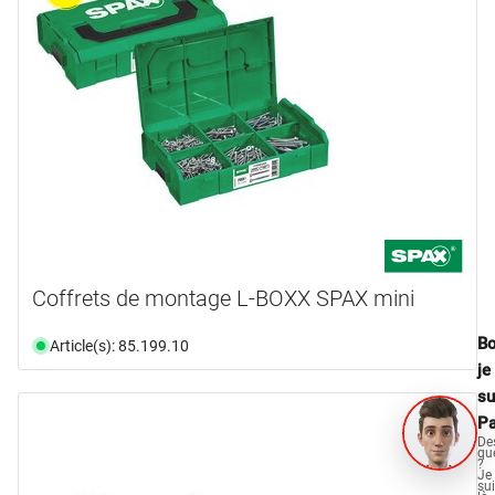
Coffrets de montage L-BOXX SPAX mini
Bo
Article(s): 85.199.10
je
su
Pa
De
qu
?
Je
su