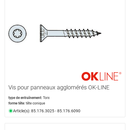
marques
HAGER
(8)
HETTICH
(5)
OK-LINE
(5)
PROFIX
(1)
REVOTOOL
(2)
SPAX
(26)
en voir plus ...
type de produit
Vis pour panneaux agglomérés OK-LINE
Coffre
(4)
type de entraînement:
Torx
forme tête:
tête conique
Coffrets de montage
(1)
Article(s): 85.176.3025 - 85.176.6090
Vis
(47)
matériel