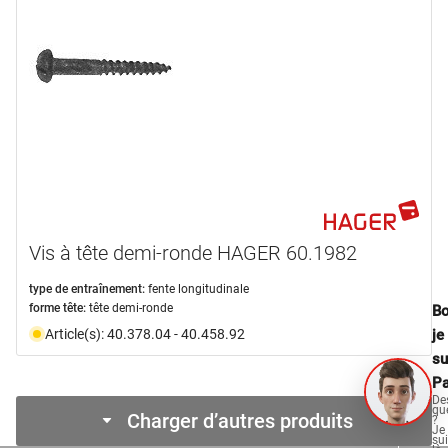
Vis à tête demi-ronde HAGER 60.1982
type de entraînement:
fente longitudinale
forme tête:
tête demi-ronde
Bo
Article(s): 40.378.04 - 40.458.92
je
su
Pa
De
qu
Charger d’autres produits
?
Je
su