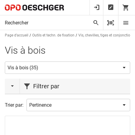
Page d’accueil
Outils et techn. de fixation
Vis, chevilles, tiges et conjonctions
Vis à bois
Filtrer par
marques
Trier par:
HAGER
(19)
PROFIX
(3)
TOPROC
(1)