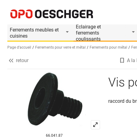
Vis pour DORMAKABA ITS 96
Informations produit
Le produit est accesso
Eclairage et
Ferrements meubles et
ferrements
cuisines
coulissants
Page d’accueil
Ferrements pour verre et métal
Ferrements pour métal
Fer
retour
A la 
Sélectionnez une langue (FR)
Vis 
raccord du br
66.041.87