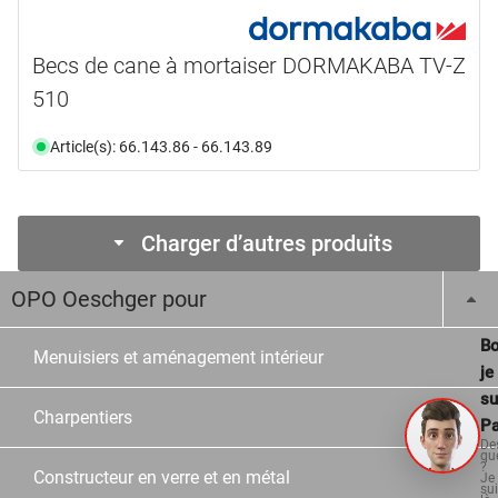
Becs de cane à mortaiser DORMAKABA TV-Z
510
Article(s): 66.143.86 - 66.143.89
Charger d’autres produits
OPO Oeschger pour
Bo
Menuisiers et aménagement intérieur
je
su
Charpentiers
Pa
De
qu
?
Constructeur en verre et en métal
Je
su