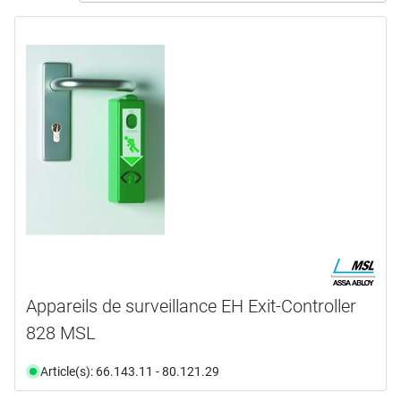
ASSA ABLOY
(4)
BSW
(21)
DORMAKABA
(14)
EFF-EFF
(23)
MSL
(9)
type de produit
Arrêtoir
(1)
Bande
(2)
Câbles
(1)
Capuchon
(1)
Clés
(2)
Appareils de surveillance EH Exit-Controller
Commande
(22)
828 MSL
en voir plus ...
Article(s): 66.143.11 - 80.121.29
domaine d'application