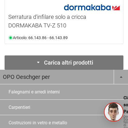
Serratura d'infilare solo a cricca
DORMAKABA TV-Z 510
Articolo: 66.143.86 - 66.143.89
Carica altri prodotti
OPO Oeschger per
Falegnami e arredi interni
Ci
s
Carpentieri
Pa
Do
So
Costruzioni in vetro e metallo
fel
di