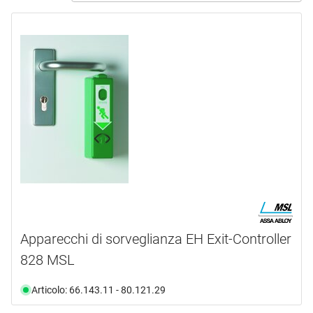
ASSA ABLOY
(4)
BSW
(21)
DORMAKABA
(14)
EFF-EFF
(23)
MSL
(9)
tipo prodotto
Cappucci
(1)
Cavi
(1)
Chiavi e chiavi inglesi
(2)
Comando
(22)
Controcartella
(1)
Apparecchi di sorveglianza EH Exit-Controller
Controcartella elettrica
(4)
828 MSL
mostra di più ...
Articolo: 66.143.11 - 80.121.29
campo di applicazione