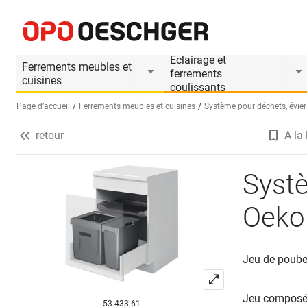
Systèmes de déchets à poser PEKA Oeko Univer
Informations produit
Accessoires approprié
Eclairage et
Ferrements meubles et
ferrements
cuisines
coulissants
Page d’accueil
Ferrements meubles et cuisines
Système pour déchets, éviers
retour
A la 
Sélectionnez une langue (FR)
Syst
Oeko
Jeu de poube
Jeu composé
53.433.61