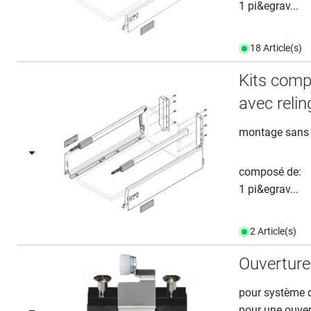
1 pi&egrav...
18 Article(s)
Kits comp
avec relin
montage sans o
composé de:
1 pi&egrav...
2 Article(s)
Ouverture
pour système 
pour une ouvert