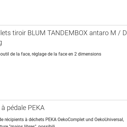
lets tiroir BLUM TANDEMBOX antaro M / 
g
util de la face, réglage de la face en 2 dimensions
 à pédale PEKA
de récipients à déchets PEKA OekoComplet und OekoUniversal,
ure "mains libres", possibili...