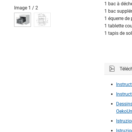
1 bac à déche
Image
1
/
2
1 bac supplém
1 équerre de
1 tablette co
1 tapis de sol
Téléc
Instruc
Instruc
Dessins
OekoUni
Istruzi
Istruzi