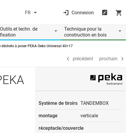
FR
Connexion
précédent
prochain
Outils et techn. de
Technique pour la
fixation
construction en bois
 déchets à poser PEKA Oeko Universal 40+17
précédent
prochain
 PEKA
Système de tiroirs
TANDEMBOX
montage
verticale
réceptacle/couvercle