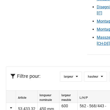
Disegni
[IT]
Montag
Montag
Massze
[CH-DE]
Filtre pour:
largeur
hauteur
longueur
largeur
Article
L/H/P
nominale
meuble
600
562 - 568/443 -
53.433.32
450 mm