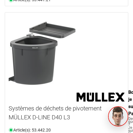
Bo
je
su
Systèmes de déchets de pivotement
Pa
MÜLLEX D-LINE D40 L3
De
qu
?
Je
Article(s): 53.442.20
su