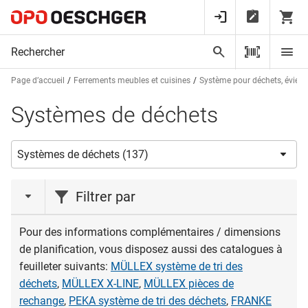
Page d’accueil
Ferrements meubles et cuisines
Système pour déchets, éviers e
Systèmes de déchets
Filtrer par
action
Pour des informations complémentaires / dimensions
de planification, vous disposez aussi des catalogues à
Liquidations
(2)
feuilleter suivants:
MÜLLEX système de tri des
Nouveauté
(1)
déchets
,
MÜLLEX X-LINE
,
MÜLLEX pièces de
rechange
,
PEKA système de tri des déchets
,
FRANKE