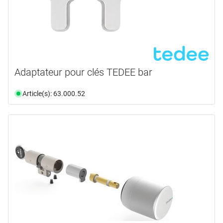
Sélectionner
couleur de base
couleur
blanc
(1)
Adaptateur pour clés TEDEE bar
gris
(1)
forme
aluminium blanc RAL 9006
(2)
Article(s): 63.000.52
anthracite
(2)
angulaire
(1)
argent
(1)
arrondi
(2)
argent
(3)
blanc
(24)
blanc gris RAL 9002
(2)
bleu
(2)
couleur argent
(2)
gris
(1)
gris acier
(2)