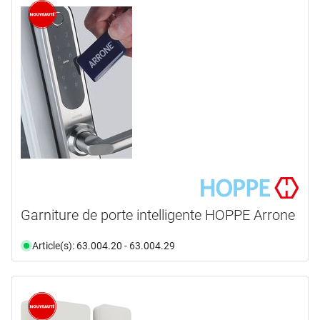
Nouveauté
(5)
marques
ASSA ABLOY
(3)
BSW
(2)
DORMAKABA
(31)
EFF-EFF
(1)
EKEY
(55)
GLUTZ
(50)
en voir plus ...
Garniture de porte intelligente HOPPE Arrone
type de produit
Article(s): 63.004.20 - 63.004.29
Accu
(1)
Adaptateur
(1)
Appareil RFID
(25)