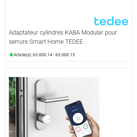
noir
(32)
noir foncé RAL 9005
(4)
RAL 5003 bleu saphir
(1)
Adaptateur cylindres KABA Modular pour
serrure Smart Home TEDEE
Article(s): 63.000.14 - 63.000.15