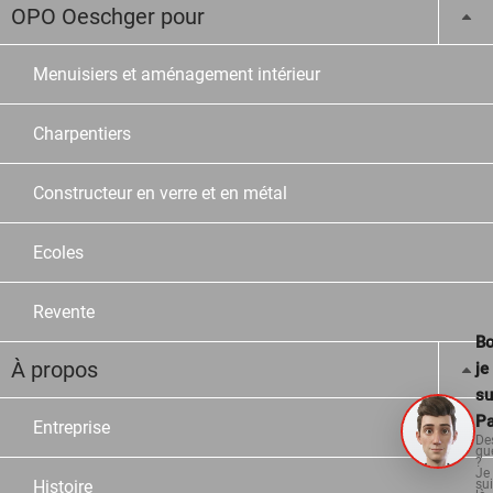
OPO Oeschger pour
Menuisiers et aménagement intérieur
Charpentiers
Constructeur en verre et en métal
Ecoles
Revente
Bo
À propos
je
su
Pa
Entreprise
De
qu
?
Je
Histoire
su