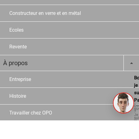
Constructeur en verre et en métal
Ecoles
Revente
À propos
Bo
Entreprise
je
su
Histoire
Pa
De
qu
?
Travailler chez OPO
Je
su
là
po
vo
Postes vacants
aid