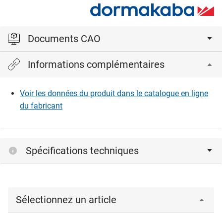
Documents CAO
Informations complémentaires
Veuillez vous connecter pour afficher et télécharger les
fichiers CAD.
Voir les données du produit dans le catalogue en ligne
du fabricant
Connexion
Spécifications techniques
Sélectionnez un article