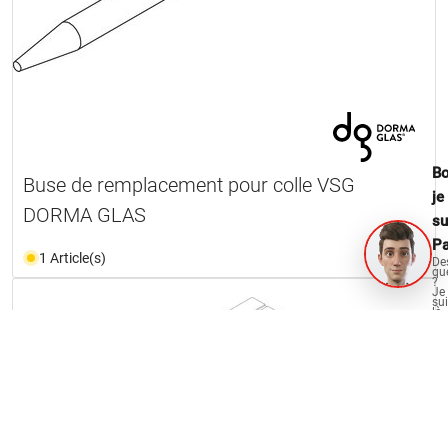
Bo
Buse de remplacement pour colle VSG
je
DORMA GLAS
su
Pa
1 Article(s)
De
qu
?
Je
su
là
po
vo
aid