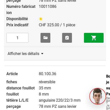
78 mm PZ sans levier
10011086
CHF 325.00 / 1 pièce
Afficher les détails
80.100.36
Bo
réversible
je
35 mm
su
Pa
8 mm
De
angulaire 220/22/3 mm
qu
?
Je
78 mm PZ sans levier
su