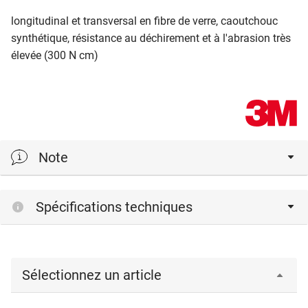
longitudinal et transversal en fibre de verre, caoutchouc
synthétique, résistance au déchirement et à l'abrasion très
élevée (300 N cm)
Note
86.345.38 (38 mm) à fixer au verso des jalousies à
Spécifications techniques
rouleau:
51.187.01-03 (PVC)
51.187.21-22 (PP)
Sélectionnez un article