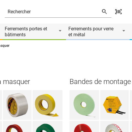
Ferrements portes et
Ferrements pour verre
bâtiments
et métal
asquer
à masquer
Bandes de montage