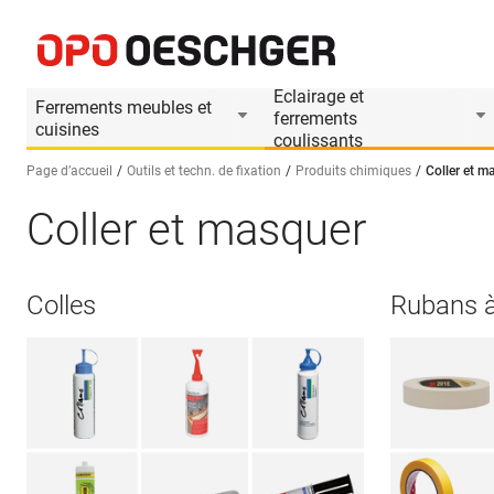
Eclairage et
Ferrements meubles et
ferrements
cuisines
coulissants
Page d’accueil
Outils et techn. de fixation
Produits chimiques
Coller et m
Coller et masquer
Sélectionnez une langue (FR)
Colles
Rubans 