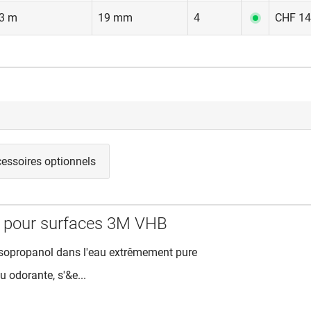
3 m
19 mm
4
CHF 14
essoires optionnels
 pour surfaces 3M VHB
'isopropanol dans l'eau extrêmement pure
u odorante, s'&e...