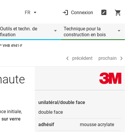
FR
Connexion
précédent
prochain
Outils et techn. de
Technique pour la
fixation
construction en bois
M™ VHB 4941-F
précédent
prochain
haute
unilatéral/double face
e initiale,
double face
 sur verre
adhésif
mousse acrylate