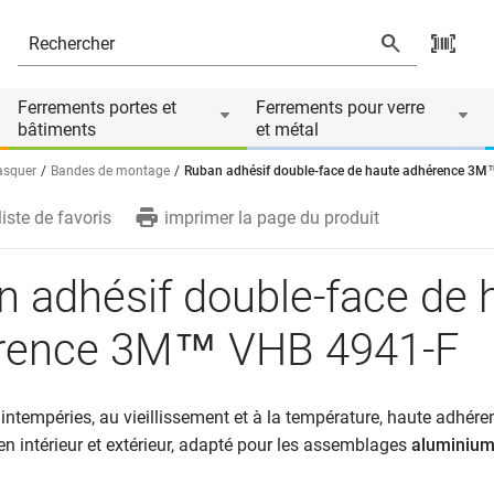
e 3M™ VHB 4941-F
Ferrements portes et
Ferrements pour verre
bâtiments
et métal
asquer
Bandes de montage
Ruban adhésif double-face de haute adhérence 3
liste de favoris
imprimer la page du produit
 adhésif double-face de 
rence 3M™ VHB 4941-F
 intempéries, au vieillissement et à la température, haute adhérenc
en intérieur et extérieur, adapté pour les assemblages
aluminium