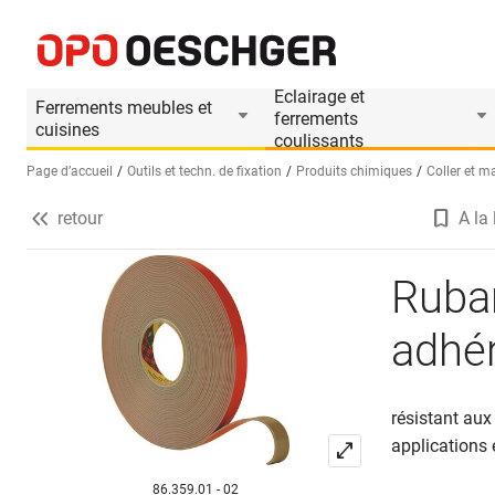
Ruban adhésif double-face de haute adhérenc
Informations produit
Accessoires appropriés
Eclairage et
Ferrements meubles et
ferrements
cuisines
coulissants
Page d’accueil
Outils et techn. de fixation
Produits chimiques
Coller et m
retour
A la 
Sélectionnez une langue (FR)
Ruban
adhé
résistant aux
applications 
86.359.01 - 02