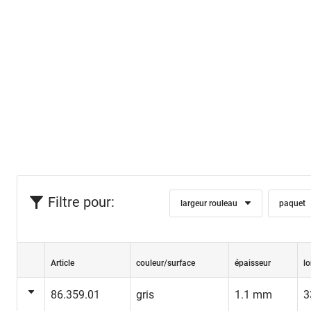
Filtre pour:
largeur rouleau
paquet
Article
couleur/surface
épaisseur
l
86.359.01
gris
1.1 mm
3