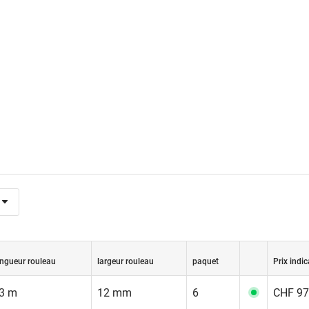
ongueur rouleau
largeur rouleau
paquet
Prix indic
3 m
12 mm
6
CHF 97.