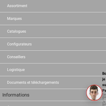
Assortiment
Marques
Catalogues
Configurateurs
Conseillers
Logistique
Bo
je
Documents et téléchargements
su
Pa
Informations
De
qu
?
Je
su