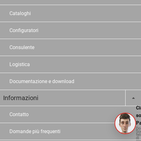
Cataloghi
Configuratori
Consulente
Logistica
Documentazione e download
Informazioni
Ci
Contatto
s
Pa
Do
Domande più frequenti
So
fel
di