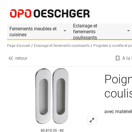
Poignées à cuvette pour portes coulissantes vcr V
Informations produit
Eclairage et
Ferrements meubles et
ferrements
cuisines
coulissants
Page d’accueil
Eclairage et ferrements coulissants
Poignées à cuvette et po
retour
A la 
Sélectionnez une langue (FR)
Poign
couli
avec matériel
60.810.35 - 40