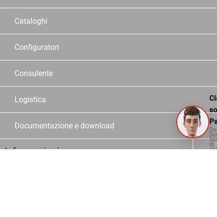
Cataloghi
Configuratori
Consulente
Ci
Logistica
s
Pa
Documentazione e download
Do
So
fel
di
Informazioni
aiu
Contatto
Domande più frequenti