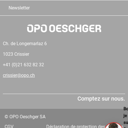
Newsletter
Ch. de Longemarlaz 6
1023 Crissier
+41 (0)21 632 82 32
crissier@opo.ch
Comptez sur nous.
Bo
je
© OPO Oeschger SA
su
CGV
Déclaration de protection des données