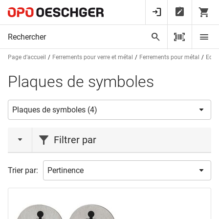
Page d’accueil
Ferrements pour verre et métal
Ferrements pour métal
Equi
Plaques de symboles
Filtrer par
marques
Trier par:
HEWI
(1)
INTERSTEEL
(1)
PHOS
(2)