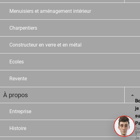
Menuisiers et aménagement intérieur
Charpentiers
Constructeur en verre et en métal
Ecoles
Revente
À propos
Bo
je
Entreprise
su
Pa
Histoire
De
qu
?
Je