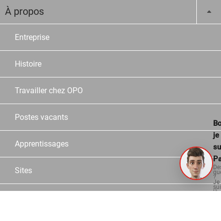
À propos
Entreprise
Histoire
Travailler chez OPO
Postes vacants
Bo
je
Apprentissages
su
Pa
De
Sites
qu
?
Je
su
là
Collaborateurs
po
vo
aid