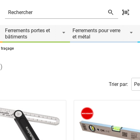
Ferrements portes et
Ferrements pour verre
bâtiments
et métal
e traçage
s
)
Trier par: