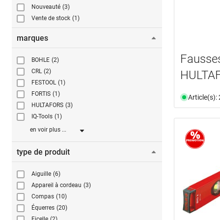
Nouveauté
(3)
Vente de stock
(1)
marques
Fausses
BOHLE
(2)
CRL
(2)
HULTA
FESTOOL
(1)
FORTIS
(1)
Article(s)
HULTAFORS
(3)
IQ-Tools
(1)
en voir plus ...
type de produit
Aiguille
(6)
Appareil à cordeau
(3)
Compas
(10)
Équerres
(20)
Ficelle
(2)