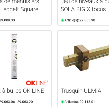
s de menuisiers
Jeu de niveaux à bu
LedgeIt Square
SOLA BIG X focus
: 29.009.30
Article(s): 29.065.98
 à bulles OK-LINE
Trusquin ULMIA
: 29.063.06 - 29.063.20
Article(s): 29.118.01