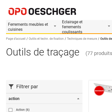
Eclairage et
Ferrements meubles et
ferrements
cuisines
coulissants
Page d’accueil
Outils et techn. de fixation
Techniques de mesure
Outils d
Outils de traçage
Sélectionnez une langue (FR)
(
77
produit
Filtrer par
action
Action
(6)