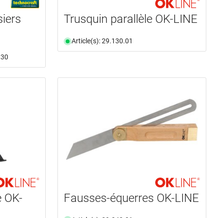
iers
Trusquin parallèle OK-LINE
Article(s): 29.130.01
.30
e OK-
Fausses-équerres OK-LINE