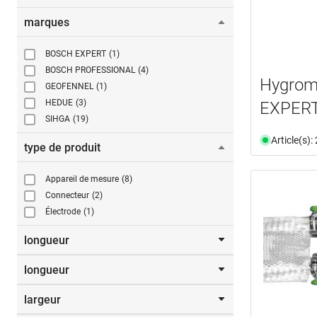
marques
BOSCH EXPERT
(1)
BOSCH PROFESSIONAL
(4)
Hygrom
GEOFENNEL
(1)
HEDUE
(3)
EXPER
SIHGA
(19)
Article(s)
type de produit
Appareil de mesure
(8)
Connecteur
(2)
Électrode
(1)
longueur
longueur
De
jusqu’à
largeur
25,0 m
(2)
mm