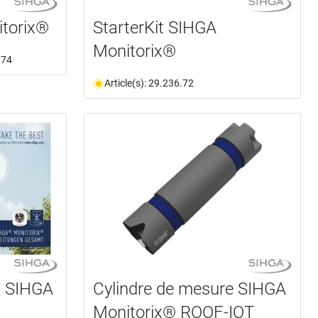
torix®
StarterKit SIHGA
Monitorix®
.74
Article(s): 29.236.72
on SIHGA
Cylindre de mesure SIHGA
Monitorix® ROOF-IOT