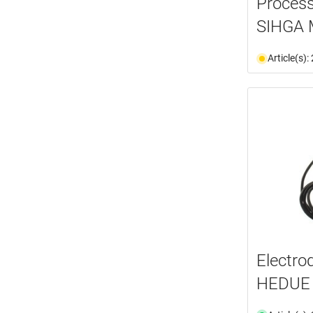
Process
SIHGA M
Article(s)
Electro
HEDUE