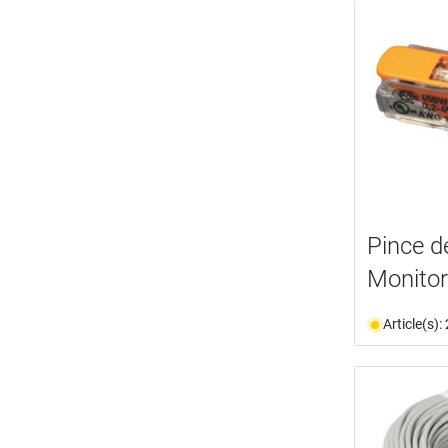
Pince d
Monito
Article(s)