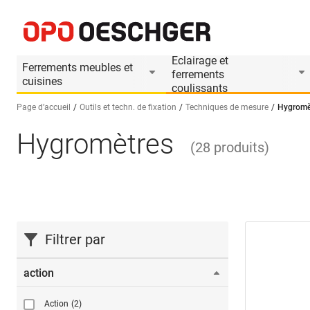
Eclairage et
Ferrements meubles et
ferrements
cuisines
coulissants
Page d’accueil
Outils et techn. de fixation
Techniques de mesure
Hygromè
Hygromètres
Sélectionnez une langue (FR)
(
28
produits
)
Filtrer par
action
Action
(2)