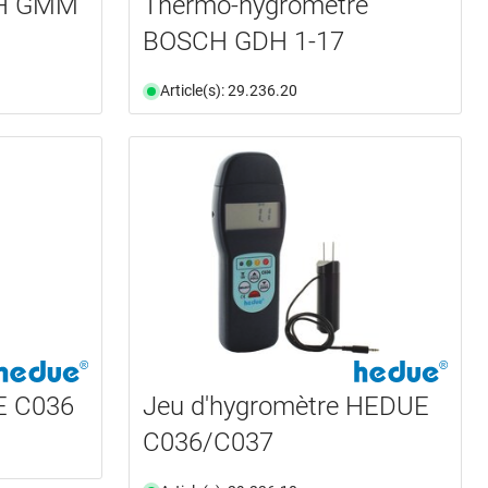
CH GMM
Thermo-hygromètre
BOSCH GDH 1-17
Article(s): 29.236.20
E C036
Jeu d'hygromètre HEDUE
C036/C037