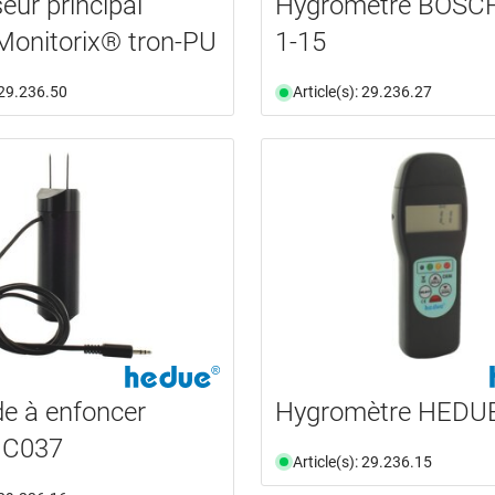
eur principal
Hygromètre BOS
onitorix® tron-PU
1-15
: 29.236.50
Article(s): 29.236.27
de à enfoncer
Hygromètre HEDU
 C037
Article(s): 29.236.15