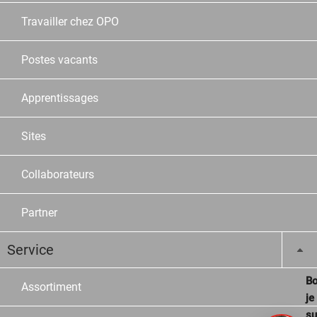
Travailler chez OPO
Postes vacants
Apprentissages
Sites
Collaborateurs
Partner
Service
Bo
Assortiment
je
su