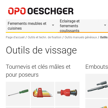
Eclairage et
Ferrements meubles et
ferrements
cuisines
coulissants
Page d’accueil
Outils et techn. de fixation
Outils manuels généraux
Outils
Outils de vissage
Sélectionnez une langue (FR)
Tournevis et clés mâles et
Embouts
pour poseurs