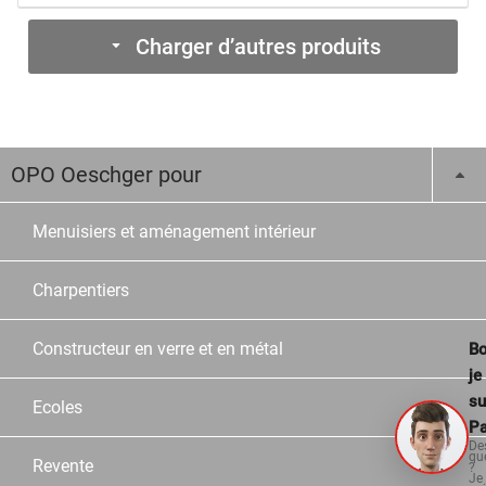
Charger d’autres produits
OPO Oeschger pour
Menuisiers et aménagement intérieur
Charpentiers
Constructeur en verre et en métal
Bo
je
su
Ecoles
Pa
De
qu
Revente
?
Je