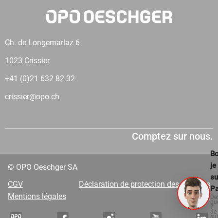
Ch. de Longemarlaz 6
1023 Crissier
+41 (0)21 632 82 32
crissier@opo.ch
Comptez sur nous.
Bo
je
© OPO Oeschger SA
su
CGV
Déclaration de protection des données
Pa
Mentions légales
VDP
De
qu
?
Je
su