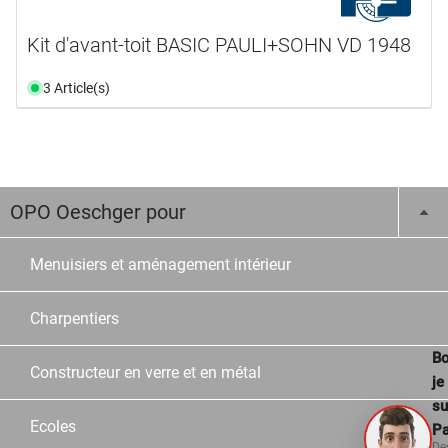
Kit d'avant-toit BASIC PAULI+SOHN VD 1948
3 Article(s)
OPO Oeschger pour
Menuisiers et aménagement intérieur
Charpentiers
Bo
Constructeur en verre et en métal
je
su
Ecoles
Pa
De