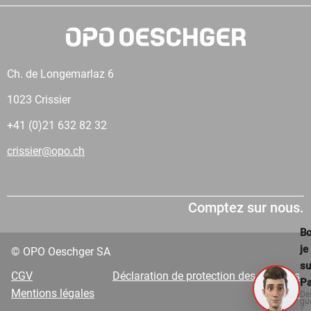
Ch. de Longemarlaz 6
1023 Crissier
+41 (0)21 632 82 32
crissier@opo.ch
Comptez sur nous.
Bo
je
© OPO Oeschger SA
su
CGV
Déclaration de protection des données
Pa
Mentions légales
VDP
De
qu
?