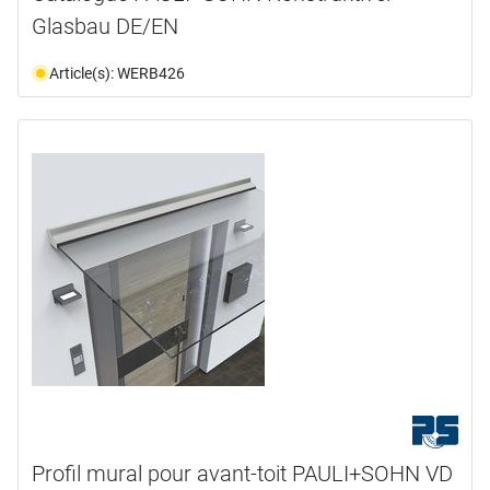
informations complémentaires
Glasbau DE/EN
10.0
(1)
12.0
(1)
disponibilité
Article(s): WERB426
document
(11)
disponible du stock
(6)
sur demande
(4)
n'est plus disponible
(7)
Profil mural pour avant-toit PAULI+SOHN VD