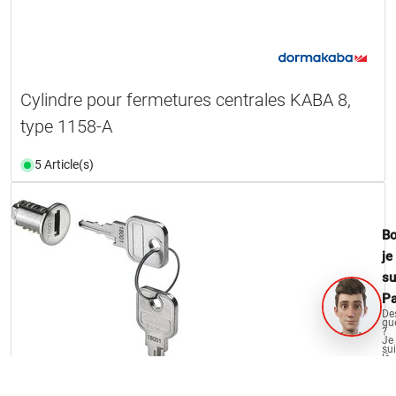
Cylindre pour fermetures centrales KABA 8,
type 1158-A
5 Article(s)
Bo
je
su
Pa
De
qu
?
Je
su
là
po
vo
aid