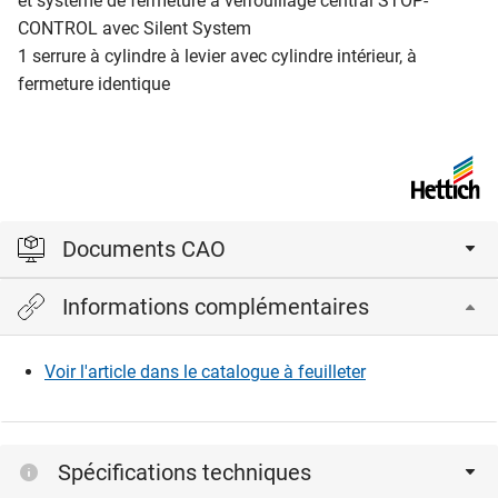
et système de fermeture à verrouillage central STOP-
CONTROL avec Silent System
​​​​​​​1 serrure à cylindre à levier avec cylindre intérieur, à
fermeture identique
Documents CAO
Informations complémentaires
Veuillez vous connecter pour afficher et télécharger les
fichiers CAD.
Voir l'article dans le catalogue à feuilleter
Connexion
Spécifications techniques