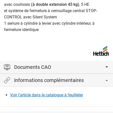
avec coulisses
(à double extension 45 kg)
, 5 HE
et système de fermeture à verrouillage central STOP-
CONTROL avec Silent System
​​​​​​​1 serrure à cylindre à levier avec cylindre intérieur, à
fermeture identique
Documents CAO
Informations complémentaires
Veuillez vous connecter pour afficher et télécharger les
fichiers CAD.
Voir l'article dans le catalogue à feuilleter
Connexion