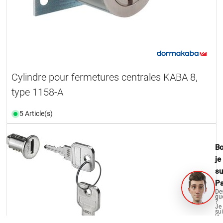
Cylindre pour fermetures centrales KABA 8,
type 1158-A
5 Article(s)
Bo
je
su
Pa
De
qu
?
Je
su
là
po