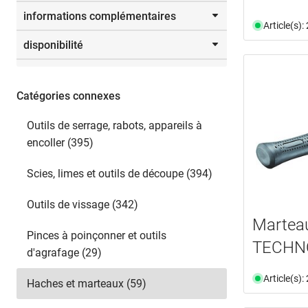
frêne
(5)
informations complémentaires
Sélectionner
hêtre
(1)
Article(s)
De
jusqu’à
disponibilité
document
(5)
vidéo
(3)
disponible du stock
(54)
n'est plus disponible
(5)
Catégories connexes
Sélectionner
Outils de serrage, rabots, appareils à
encoller (395)
Scies, limes et outils de découpe (394)
Outils de vissage (342)
Marteau
Pinces à poinçonner et outils
TECHN
d'agrafage (29)
Article(s)
Haches et marteaux (59)