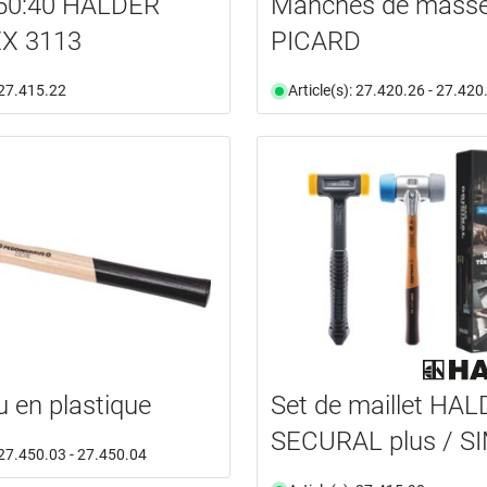
 50:40 HALDER
Manches de masse
X 3113
PICARD
: 27.415.22
Article(s): 27.420.26 - 27.420
 en plastique
Set de maillet HA
SECURAL plus / S
: 27.450.03 - 27.450.04