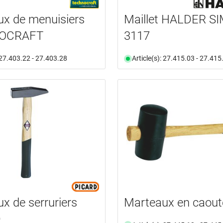
x de menuisiers
Maillet HALDER S
OCRAFT
3117
: 27.403.22 - 27.403.28
Article(s): 27.415.03 - 27.415
x de serruriers
Marteaux en caou
D