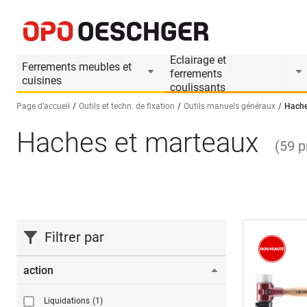
Eclairage et
Ferrements meubles et
ferrements
cuisines
coulissants
Page d’accueil
Outils et techn. de fixation
Outils manuels généraux
Hache
Haches et marteaux
Sélectionnez une langue (FR)
(
59
p
Filtrer par
action
Liquidations
(1)