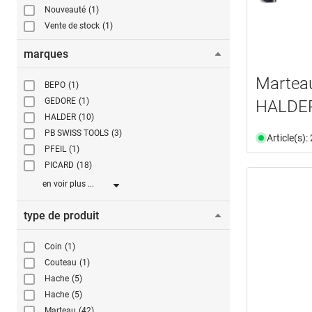
Nouveauté
(1)
Vente de stock
(1)
marques
Marteau
BEPO
(1)
GEDORE
(1)
HALDER
HALDER
(10)
PB SWISS TOOLS
(3)
Article(s)
PFEIL
(1)
PICARD
(18)
en voir plus ...
type de produit
Coin
(1)
Couteau
(1)
Hache
(5)
Hache
(5)
Marteau
(42)