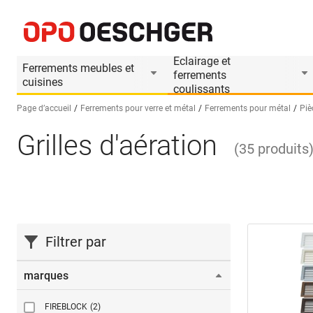
Eclairage et
Ferrements meubles et
ferrements
cuisines
coulissants
Page d’accueil
Ferrements pour verre et métal
Ferrements pour métal
Piè
Grilles d'aération
Sélectionnez une langue (FR)
(
35
produits
Filtrer par
marques
FIREBLOCK
(2)