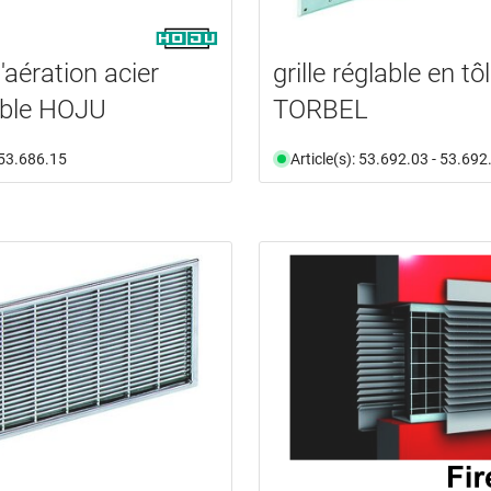
d'aération acier
grille réglable en tô
able HOJU
TORBEL
: 53.686.15
Article(s): 53.692.03 - 53.692