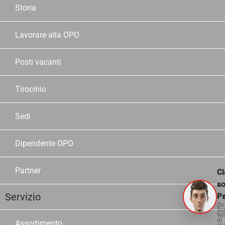
Storia
Lavorare alla OPO
Posti vacanti
Tirocinio
Sedi
Dipendente OPO
Partner
Ci
s
Servizio
Pa
Do
So
fel
di
Assortimento