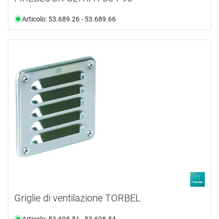
Articolo: 53.689.26 - 53.689.66
Griglie di ventilazione TORBEL
Articolo: 53.698.51 - 53.698.54