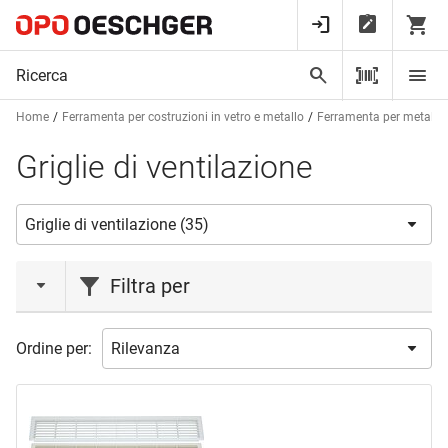
Home
Ferramenta per costruzioni in vetro e metallo
Ferramenta per metalcos
Griglie di ventilazione
Filtra per
marca
Ordine per:
FIREBLOCK
(2)
HOJU
(9)
LUCOMA
(4)