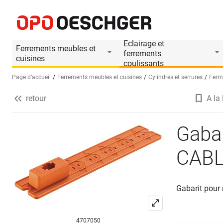
Gabarit de traçage pour levier CABLOXX
Informations produit
Le produit est accesso
Eclairage et
Ferrements meubles et
ferrements
cuisines
coulissants
Page d’accueil
Ferrements meubles et cuisines
Cylindres et serrures
Ferm
retour
A la 
Sélectionnez une langue (FR)
Gabar
CAB
Gabarit pour
4707050