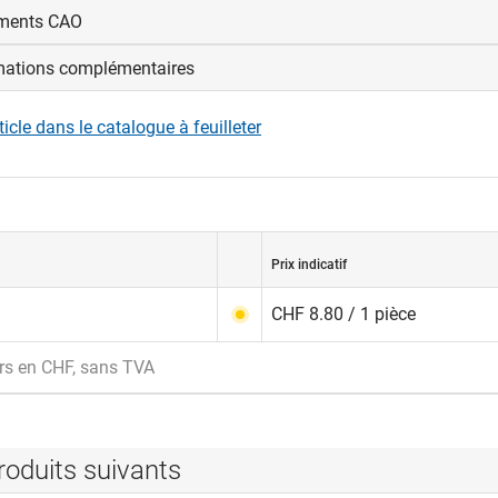
ments CAO
mations complémentaires
us connecter pour afficher et télécharger les fichiers CAD.
rticle dans le catalogue à feuilleter
nexion
Prix indicatif
CHF 8.80 / 1 pièce
rs en CHF, sans TVA
roduits suivants