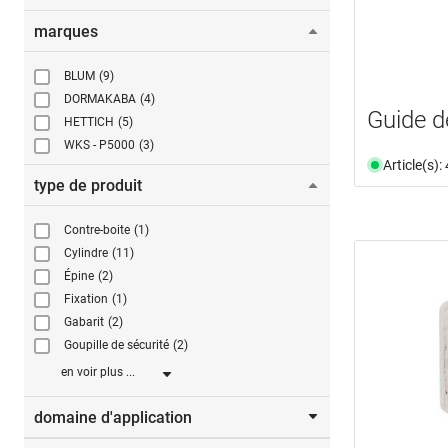
marques
BLUM
(9)
DORMAKABA
(4)
Guide de
HETTICH
(5)
WKS - P5000
(3)
Article(s)
type de produit
Contre-boite
(1)
Cylindre
(11)
Épine
(2)
Fixation
(1)
Gabarit
(2)
Goupille de sécurité
(2)
en voir plus ...
domaine d'application