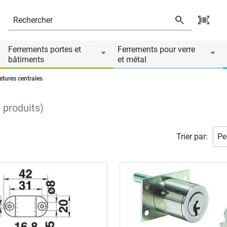
Ferrements portes et
Ferrements pour verre
bâtiments
et métal
tures centrales
0
produits
)
Trier par: