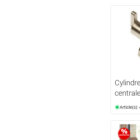
Cylindr
central
Article(s)