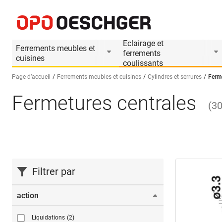
Eclairage et
Ferrements meubles et
ferrements
cuisines
coulissants
Page d’accueil
Ferrements meubles et cuisines
Cylindres et serrures
Ferme
Fermetures centrales
Sélectionnez une langue (FR)
(
3
Filtrer par
action
Liquidations
(2)