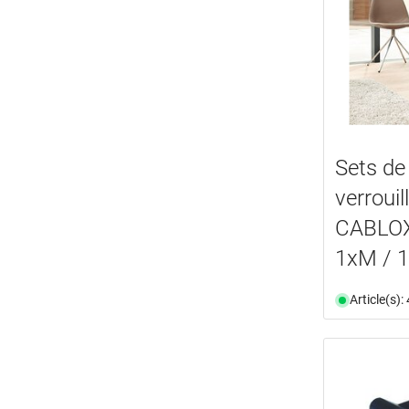
Sets de 
verroui
CABLOX
1xM / 
Article(s)