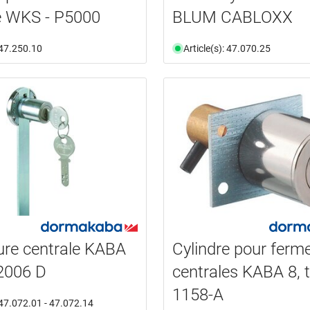
e WKS - P5000
BLUM CABLOXX
: 47.250.10
Article(s): 47.070.25
re centrale KABA
Cylindre pour ferm
 2006 D
centrales KABA 8, 
1158-A
: 47.072.01 - 47.072.14