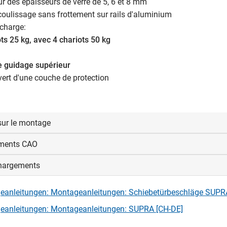
ur des épaisseurs de verre de 5, 6 et 8 mm
 coulissage sans frottement sur rails d'aluminium
 charge:
ots 25 kg,
avec 4 chariots 50 kg
de guidage supérieur
vert d'une couche de protection
sur le montage
ments CAO
e base: découpe de verre sans profil emboîtable = hauteur de mo
hargements
us connecter pour afficher et télécharger les fichiers CAD.
 base avec profil cadre d'entourage: découpe de verre sans profi
 = hauteur de montage -41 mm
eanleitungen: Montageanleitungen: Schiebetürbeschläge SUPR
nexion
eanleitungen: Montageanleitungen: SUPRA [CH-DE]