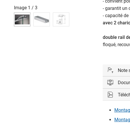
- convient po
Image
1
/
3
- garantit un
- capacité de
avec 2 chari
double rail 
floqué, recou
Note 
Docu
variante d
mm
Téléc
Veuillez vo
variante de
emboîtable
Montag
Con
Montag