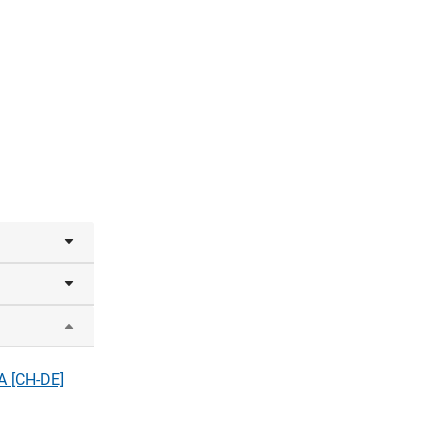
ntage -32
l
A [CH-DE]