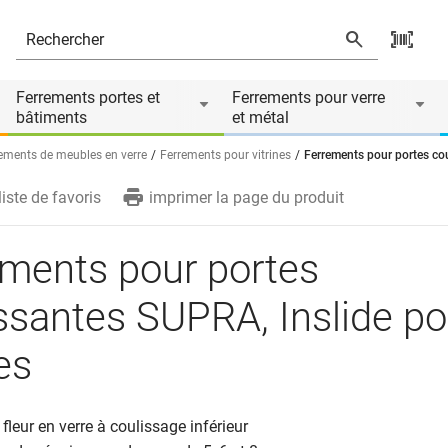
lide pour vitrines
és
Le produit est accessoire de
Ferrements portes et
Ferrements pour verre
bâtiments
et métal
ements de meubles en verre
Ferrements pour vitrines
Ferrements pour portes cou
liste de favoris
imprimer la page du produit
ments pour portes
ssantes SUPRA, Inslide po
nes
fleur en verre à coulissage inférieur