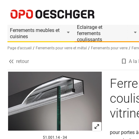
Ferrements pour portes coulissantes SUPRA, Ins
Informations produit
Accessoires appropri
Eclairage et
Ferrements meubles et
ferrements
cuisines
coulissants
Page d’accueil
Ferrements pour verre et métal
Ferrements pour verre
Ferr
retour
A la 
Sélectionnez une langue (FR)
Ferre
couli
vitri
pour portes à 
51.001.14 - 34