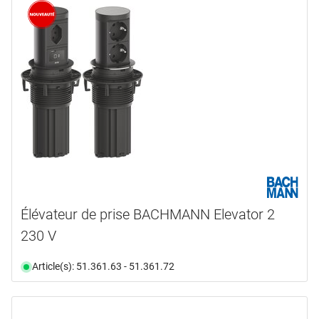
marques
BACHMANN
(6)
BLUM
(2)
EBB
(6)
EVOLINE
(20)
G-FITTINGS
(18)
HAGER
(3)
en voir plus ...
type de produit
Élévateur de prise BACHMANN Elevator 2
230 V
Câbles
(1)
Capuchon
(3)
Article(s): 51.361.63 - 51.361.72
Colle
(1)
Connecteur
(3)