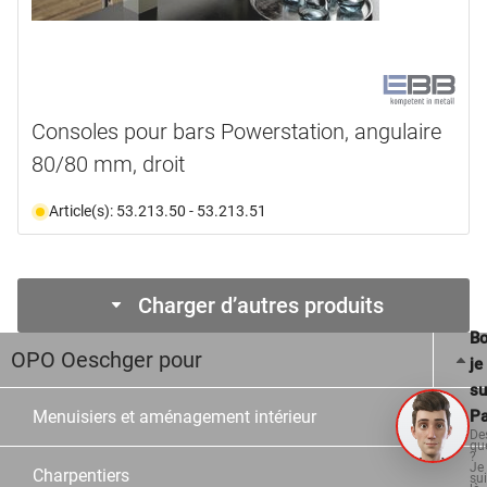
Consoles pour bars Powerstation, angulaire
80/80 mm, droit
Article(s): 53.213.50 - 53.213.51
Charger d’autres produits
Bo
OPO Oeschger pour
je
su
Pa
Menuisiers et aménagement intérieur
De
qu
?
Je
Charpentiers
su