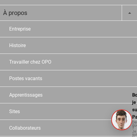
À propos
Entreprise
Histoire
Travailler chez OPO
Postes vacants
Apprentissages
Bo
je
su
Sites
Pa
De
qu
Collaborateurs
?
Je
su