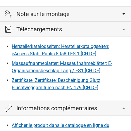
Note sur le montage
Téléchargements
Les issues de secours sont également des accès pour les
secours. On choisira donc pour les portes de secours le
modèle RZ/PZ pour montage avec cylindre d'intervention.
Herstellerkatalogseiten: Herstellerkatalogseiten:
eAccess Stahl Public 80580 ES-1 [CH-DE]
Massaufnahmeblätter: Massaufnahmeblätter: E-
Organisationsbeschlag Lang / ES1 [CH-DE]
Zertifikate: Zertifikate: Bescheinigung Glutz
Fluchtweggarnituren nach EN 179 [CH-DE]
Informations complémentaires
Afficher le produit dans le catalogue en ligne du