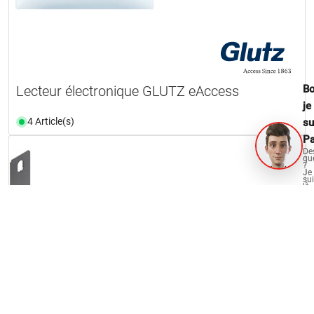
Bo
Lecteur électronique GLUTZ eAccess
je
4 Article(s)
su
Pa
De
qu
?
Je
su
là
po
vo
aid