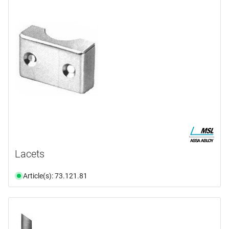
HAGER
(69)
LEGRU
(1)
MSL
(6)
WERK14
(7)
type de produit
Aviron
(26)
Barre de verrouillage
(4)
Câles
(1)
Fermeture
(20)
Gâche
(1)
Lacets
Gond
(16)
Article(s): 73.121.81
en voir plus ...
domaine d'application
montage