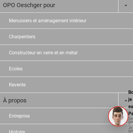
OPO Oeschger pour
Menuisiers et aménagement intérieur
Charpentiers
Constructeur en verre et en métal
Ecoles
Revente
Bo
À propos
je
su
Pa
Entreprise
De
qu
?
Je
su
Histoire