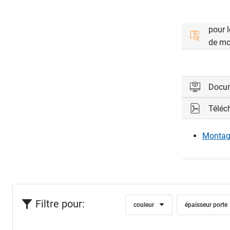
pour 
de mo
Docu
Téléc
Veuillez vo
Montag
Con
Filtre pour:
couleur
épaisseur porte