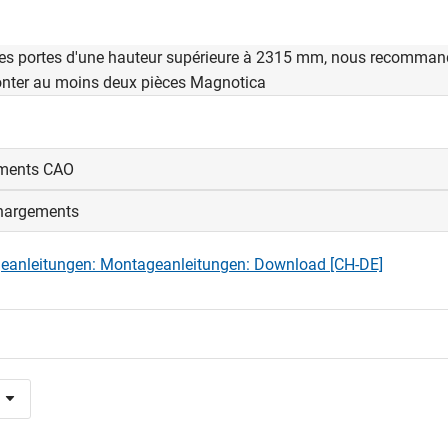
les portes d'une hauteur supérieure à 2315 mm, nous recomma
nter au moins deux pièces Magnotica
ments CAO
hargements
us connecter pour afficher et télécharger les fichiers CAD.
eanleitungen: Montageanleitungen: Download [CH-DE]
nexion