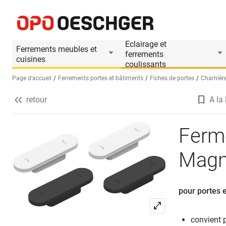
Fermeture magnétique de porte Magnotica Pro 
Informations produit
Eclairage et
Ferrements meubles et
ferrements
cuisines
coulissants
Page d’accueil
Ferrements portes et bâtiments
Fiches de portes
Charnière
retour
A la 
Sélectionnez une langue (FR)
Ferm
Magno
pour portes e
convient p