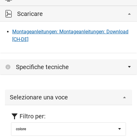
Scaricare
Accedi per visualizzare e scaricare i file CAD.
Montageanleitungen: Montageanleitungen: Download
Accedi
[CH-DE]
Specifiche tecniche
Selezionare una voce
Filtro per:
colore