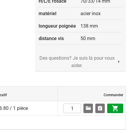
H/L/E rosace
70/33/14 mm
matériel
acier inox
longueur poignée
138 mm
distance vis
50 mm
Des questions? Je suis là pour vous
aider.
catif
Commander
.80 / 1 pièce