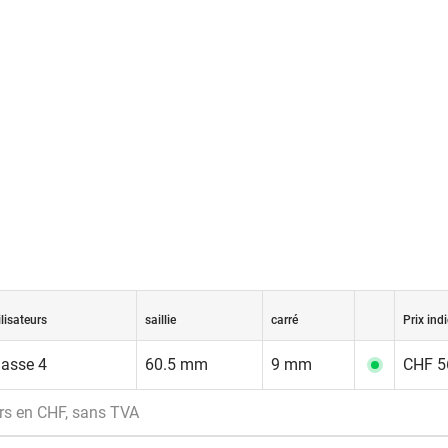
ilisateurs
saillie
carré
Prix indi
lasse 4
60.5 mm
9 mm
CHF 56
rs en CHF, sans TVA