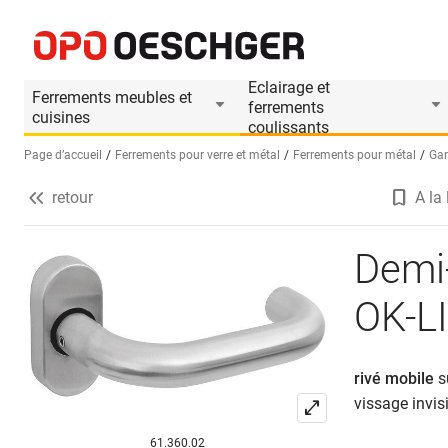
Demi-garnitures de poignée de porte OK-LINE 5
Informations produit
Accessoires appropri
Eclairage et
Ferrements meubles et
ferrements
cuisines
coulissants
Page d’accueil
Ferrements pour verre et métal
Ferrements pour métal
Gar
retour
A la 
Sélectionnez une langue (FR)
Demi-
OK-L
rivé mobile
s
vissage invisi
61.360.02