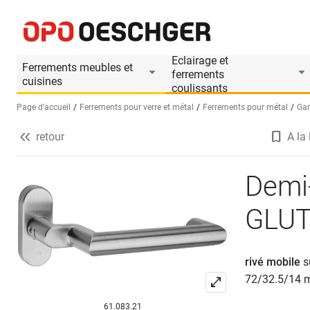
Demi-garnitures de poignée de porte GLUTZ 5
Informations produit
Accessoires appropri
Eclairage et
Ferrements meubles et
ferrements
cuisines
coulissants
Page d’accueil
Ferrements pour verre et métal
Ferrements pour métal
Gar
retour
A la 
Sélectionnez une langue (FR)
Demi-
GLUT
rivé mobile
s
72/32.5/14
61.083.21