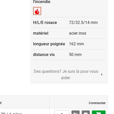
l'incendie
H/L/E rosace
72/32.5/14 mm
matériel
acier inox
longueur poignée
162 mm
distance vis
50 mm
Des questions? Je suis là pour vous
aider.
if
Commander