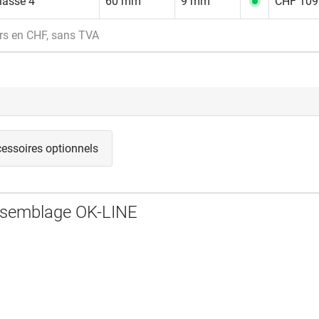
lasse 4
60 mm
9 mm
CHF 109.
rs en CHF, sans TVA
essoires optionnels
ssemblage OK-LINE