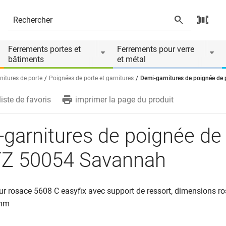
0054 Savannah
és
Ferrements portes et
Ferrements pour verre
bâtiments
et métal
nitures de porte
Poignées de porte et garnitures
Demi-garnitures de poignée d
liste de favoris
imprimer la page du produit
garnitures de poignée de
Z 50054 Savannah
ur rosace 5608 C easyfix avec support de ressort, dimensions r
 mm