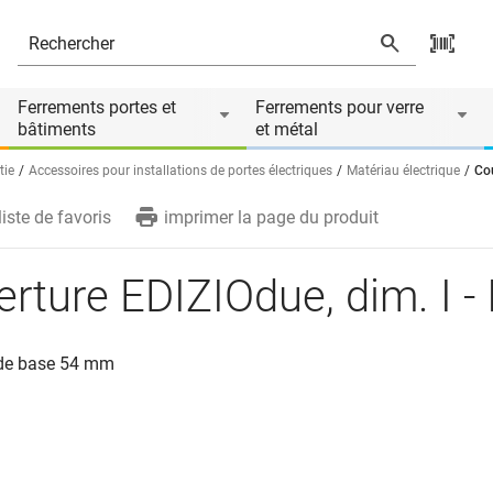
Ferrements portes et
Ferrements pour verre
bâtiments
et métal
tie
Accessoires pour installations de portes électriques
Matériau électrique
Cou
liste de favoris
imprimer la page du produit
rture EDIZIOdue, dim. I - 
 de base 54 mm