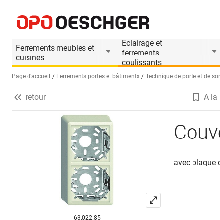
Couverture EDIZIOdue, dim. I - I
Informations produit
Accessoires appropriés
Eclairage et
Ferrements meubles et
ferrements
cuisines
coulissants
Page d’accueil
Ferrements portes et bâtiments
Technique de porte et de sor
retour
A la 
Sélectionnez une langue (FR)
Couve
avec plaque
63.022.85