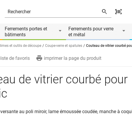
Ferrements portes et
Ferrements pour verre
bâtiments
et métal
 limes et outils de découpe
Coupe-verre et spatules
Couteau de vitrier courbé po
liste de favoris
imprimer la page du produit
au de vitrier courbé pour
ic
aversante au poli miroir, lame émoussée coudée, manche à coqui