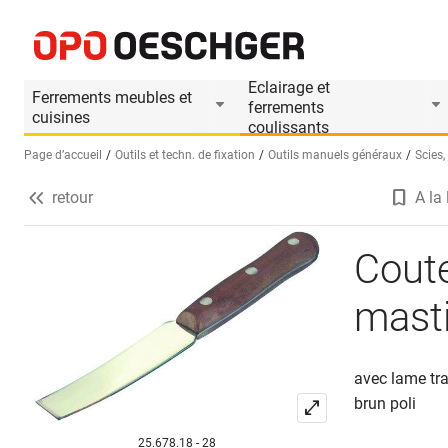
Couteau de vitrier courbé pour mastic
Informations produit
Eclairage et
Ferrements meubles et
ferrements
cuisines
coulissants
Page d’accueil
Outils et techn. de fixation
Outils manuels généraux
Scies,
retour
A la 
Sélectionnez une langue (FR)
Coute
mast
avec lame tr
brun poli
25.678.18 - 28