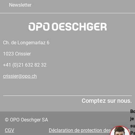
Newsletter
Ch. de Longemarlaz 6
1023 Crissier
+41 (0)21 632 82 32
crissier@opo.ch
Comptez sur nous.
Bo
je
© OPO Oeschger SA
su
CGV
Déclaration de protection des données
Pa