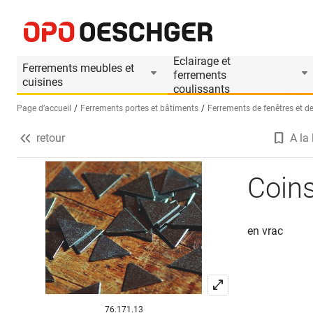
Coins à vitrer
Informations produit
Eclairage et
Ferrements meubles et
ferrements
cuisines
coulissants
Page d’accueil
Ferrements portes et bâtiments
Ferrements de fenêtres et de
retour
A la 
Sélectionnez une langue (FR)
Coins
en vrac
76.171.13